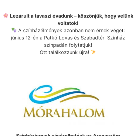
Lezárult a tavaszi évadunk – köszönjük, hogy velünk
voltatok!
A színházélmények azonban nem érnek véget:
június 12-én a
Patkó Lovas és Szabadtéri Színház
színpadán folytatjuk!
Ott találkozzunk újra!
Színházjegyek vásárolhatóak az Aranyszöm