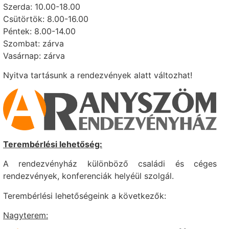
Szerda: 10
.00-18.00
Csütörtök: 8.00-16.00
Péntek: 8.0
0-14.00
Szombat: zárva
Vasárnap: zárv
a
Nyitva tartásunk a rendezvények alatt változhat!
Terembé
rlési lehetőség:
A rendezvényház különböző családi és céges
rendezvények, konferenciák helyéül szolgál.
T
erembérlési lehetőségeink a következők:
Nagyterem: